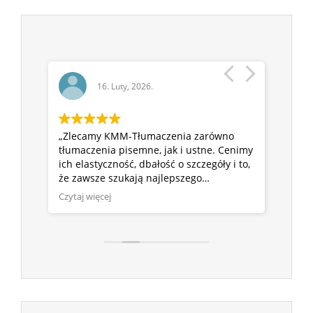
16. Luty, 2026.
r, na
„Zlecamy KMM-Tłumaczenia zarówno
„Przy
kt,
tłumaczenia pisemne, jak i ustne. Cenimy
liczy
 do
ich elastyczność, dbałość o szczegóły i to,
KMM T
od
że zawsze szukają najlepszego
warun
rozwiązania, zamiast proponować ‘jedno,
mamy 
Czytaj więcej
Czytaj
uniwersalne’ podejście.”
bezpi