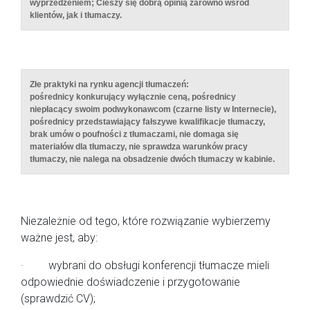
wyprzedzeniem; Cieszy się dobrą opinią zarówno wśród
klientów, jak i tłumaczy.
Złe praktyki na rynku agencji tłumaczeń:
pośrednicy konkurujący wyłącznie ceną, pośrednicy
niepłacący swoim podwykonawcom (czarne listy w Internecie),
pośrednicy przedstawiający fałszywe kwalifikacje tłumaczy,
brak umów o poufności z tłumaczami, nie domaga się
materiałów dla tłumaczy, nie sprawdza warunków pracy
tłumaczy, nie nalega na obsadzenie dwóch tłumaczy w kabinie.
Niezależnie od tego, które rozwiązanie wybierzemy
ważne jest, aby:
· wybrani do obsługi konferencji tłumacze mieli
odpowiednie doświadczenie i przygotowanie
(sprawdzić CV);