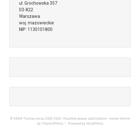
ul.
Grochowska 357
03-822
Warszawa
woj. mazowieckie
NIP:
1130101800
© KMM-Tłumaczenia 2002-2026. Wszelkie prawa zastrzeżone •
evolve
theme
by Theme4Press • Powered by
WordPress