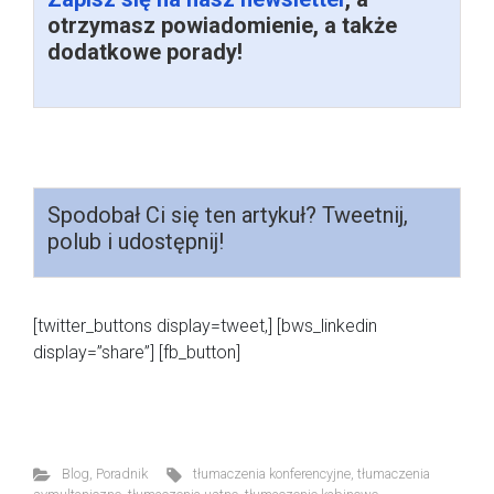
otrzymasz powiadomienie, a także
dodatkowe porady!
Spodobał Ci się ten artykuł? Tweetnij,
polub i udostępnij!
[twitter_buttons display=tweet,] [bws_linkedin
display=”share”] [fb_button]
Blog
,
Poradnik
tłumaczenia konferencyjne
,
tłumaczenia