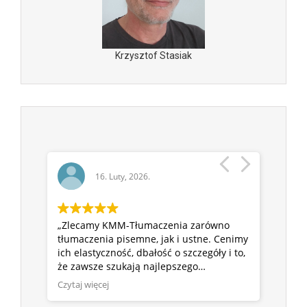
Krzysztof Stasiak
16. Luty, 2026.
r, na
„Zlecamy KMM-Tłumaczenia zarówno
„Przy
kt,
tłumaczenia pisemne, jak i ustne. Cenimy
liczy
 do
ich elastyczność, dbałość o szczegóły i to,
KMM T
od
że zawsze szukają najlepszego
warun
rozwiązania, zamiast proponować ‘jedno,
mamy 
Czytaj więcej
Czytaj
uniwersalne’ podejście.”
bezpi