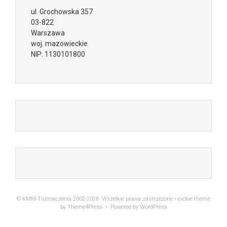
ul.
Grochowska 357
03-822
Warszawa
woj. mazowieckie
NIP:
1130101800
© KMM-Tłumaczenia 2002-2026. Wszelkie prawa zastrzeżone •
evolve
theme
by Theme4Press • Powered by
WordPress