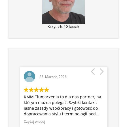
Krzysztof Stasiak
23. Marzec, 2026.
16. 
KMM Tłumaczenia to dla nas partner, na
„Zlecamy K
którym można polegać. Szybki kontakt,
tłumaczenia
jasne zasady współpracy i gotowość do
ich elastycz
dopracowania stylu i terminologii pod
że zawsze s
specyfikę naszej branży.
rozwiązania
Czytaj więcej
Czytaj więcej
uniwersalne